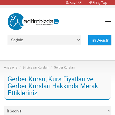
Kayıt Ol
Giriş Yap
Tog
navi
Anasayfa
Bilgisayar Kursları
Gerber Kursları
Gerber Kursu, Kurs Fiyatları ve
Gerber Kursları Hakkında Merak
Ettikleriniz