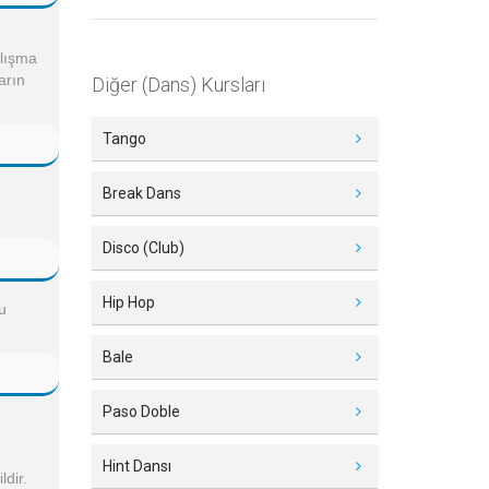
alışma
arın
Diğer (Dans) Kursları
Tango
Break Dans
Disco (Club)
Hip Hop
u
Bale
Paso Doble
Hint Dansı
dir.