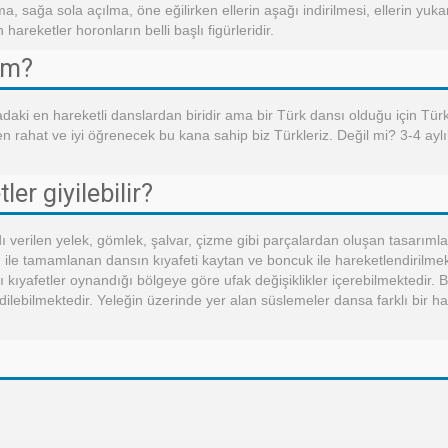
a, sağa sola açılma, öne eğilirken ellerin aşağı indirilmesi, ellerin yuka
areketler horonların belli başlı figürleridir.
im?
daki en hareketli danslardan biridir ama bir Türk dansı olduğu için Tür
hat ve iyi öğrenecek bu kana sahip biz Türkleriz. Değil mi? 3-4 aylık
er giyilebilir?
dı verilen yelek, gömlek, şalvar, çizme gibi parçalardan oluşan tasarıml
ı ile tamamlanan dansın kıyafeti kaytan ve boncuk ile hareketlendirilmek
kıyafetler oynandığı bölgeye göre ufak değişiklikler içerebilmektedir. 
edilebilmektedir. Yeleğin üzerinde yer alan süslemeler dansa farklı bir h