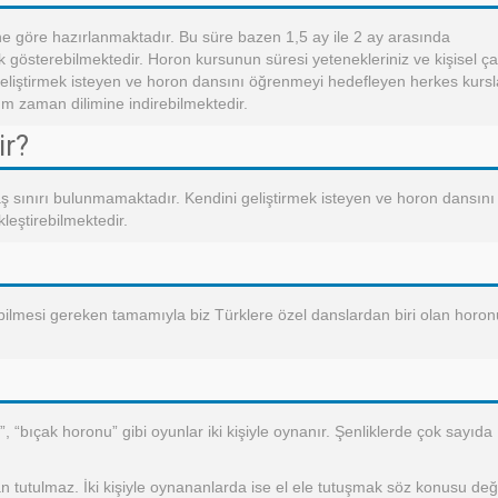
ne göre hazırlanmaktadır. Bu süre bazen 1,5 ay ile 2 ay arasında
lık gösterebilmektedir. Horon kursunun süresi yetenekleriniz ve kişisel ç
 geliştirmek isteyen ve horon dansını öğrenmeyi hedefleyen herkes kursl
m zaman dilimine indirebilmektedir.
ir?
yaş sınırı bulunmamaktadır. Kendini geliştirmek isteyen ve horon dansını
leştirebilmektedir.
 bilmesi gereken tamamıyla biz Türklere özel danslardan biri olan horon
, “bıçak horonu” gibi oyunlar iki kişiyle oynanır. Şenliklerde çok sayıda
 tutulmaz. İki kişiyle oynananlarda ise el ele tutuşmak söz konusu değil