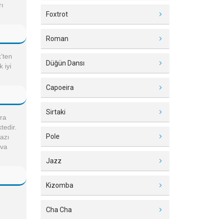
rı
Foxtrot
Roman
k’ten
Düğün Dansı
 iyi
Capoeira
Sirtaki
ara
tedir.
Pole
Bazı
ava
Jazz
Kizomba
Cha Cha