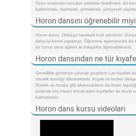
Oyun sırasında vücudun ustalıkla titretilmesi, diz kırm
kaldırılması, tepinerek, çömelerek, yürüyerek yapılan h
Horon dansını öğrenebilir miy
Horon dansı, Oldukça hareketli hızlı adımlıdır. Dünya
daha iyi kimse yapamaz. Öğrenme aşamasında da en ra
bir horon dersi eğitimi ile kolaylıkla öğrenebilirsiniz.
Horon dansından ne tür kıyafetl
Genellikle gösteriye çıkacak grupların Laz kıyafeti a
öncelik tanıdığı bilinmektedir. Kuşak ve kemer detay
Köstek ve muska gibi aksesuarların da önem taşıdığı 
yerlerde köy insanı temsil eden kıyafetler de tercih 
katmaktadır.
Horon dans kursu videoları