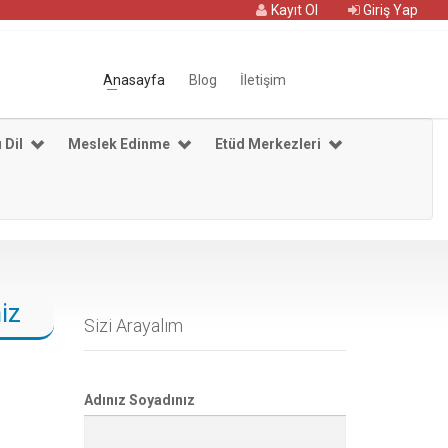
Kayıt Ol
Giriş Yap
Anasayfa
Blog
İletişim
 Dil
Meslek Edinme
Etüd Merkezleri
iz
Sizi Arayalım
Adınız Soyadınız