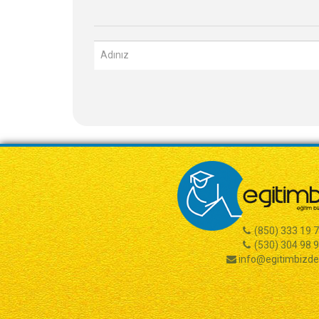
(850) 333 19 
(530) 304 98 
info@egitimbizd