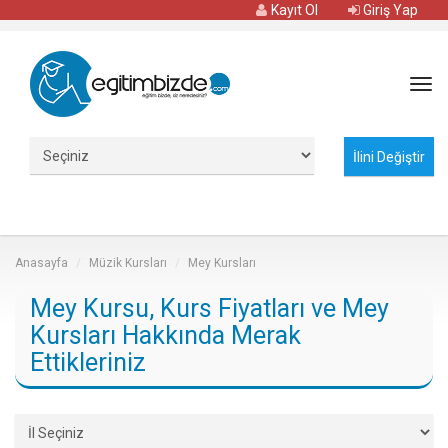
Kayıt Ol
Giriş Yap
Tog
navi
Anasayfa
Müzik Kursları
Mey Kursları
Mey Kursu, Kurs Fiyatları ve Mey
Kursları Hakkında Merak
Ettikleriniz