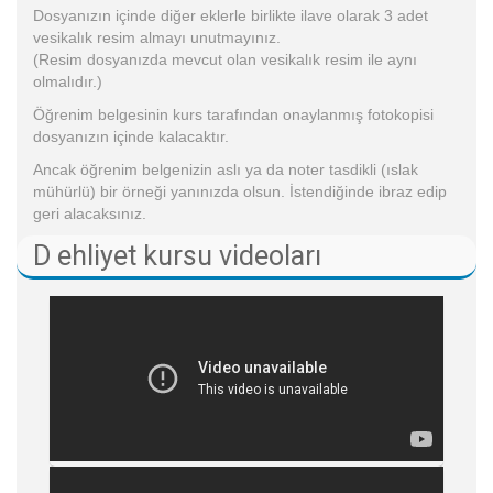
Dosyanızın içinde diğer eklerle birlikte ilave olarak 3 adet
vesikalık resim almayı unutmayınız.
(Resim dosyanızda mevcut olan vesikalık resim ile aynı
olmalıdır.)
Öğrenim belgesinin kurs tarafından onaylanmış fotokopisi
dosyanızın içinde kalacaktır.
Ancak öğrenim belgenizin aslı ya da noter tasdikli (ıslak
mühürlü) bir örneği yanınızda olsun. İstendiğinde ibraz edip
geri alacaksınız.
D ehliyet kursu videoları