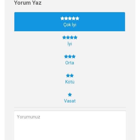
Yorum Yaz
Çok İyi
İyi
Orta
Kötü
Vasat