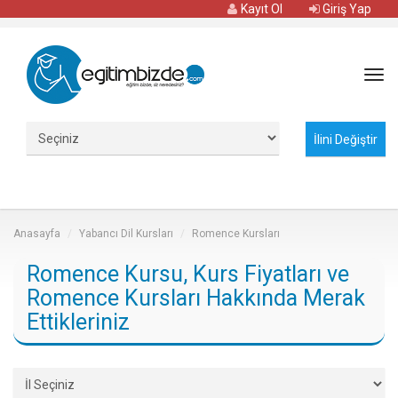
Kayıt Ol
Giriş Yap
Tog
navi
Anasayfa
Yabancı Dil Kursları
Romence Kursları
Romence Kursu, Kurs Fiyatları ve
Romence Kursları Hakkında Merak
Ettikleriniz