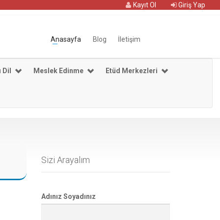
Kayıt Ol
Giriş Yap
Anasayfa
Blog
İletişim
 Dil
Meslek Edinme
Etüd Merkezleri
Sizi Arayalım
Adınız Soyadınız