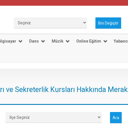
ilgisayar
Dans
Müzik
Online Eğitim
Yabancı
arı ve Sekreterlik Kursları Hakkında Merak