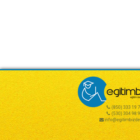
(850) 333 19 
(530) 304 98 
info@egitimbizd