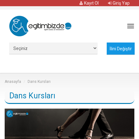
Kayıt Ol
Giriş Yap
Tog
navi
Anasayfa
Dans Kursları
Dans Kursları