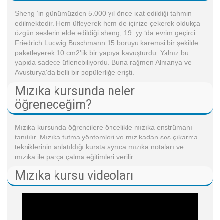
Sheng ‘in günümüzden 5.000 yıl önce icat edildiği tahmin
edilmektedir. Hem üfleyerek hem de içinize çekerek oldukça
özgün seslerin elde edildiği sheng, 19. yy ‘da evrim geçirdi.
Friedrich Ludwig Buschmann 15 boruyu karemsi bir şekilde
paketleyerek 10 cm2'lik bir yapıya kavuşturdu. Yalnız bu
yapıda sadece üflenebiliyordu. Buna rağmen Almanya ve
Avusturya'da belli bir popülerliğe erişti.
Mızıka kursunda neler
öğreneceğim?
Mızıka kursunda öğrencilere öncelikle mızıka enstrümanı
tanıtılır. Mızıka tutma yöntemleri ve mızıkadan ses çıkarma
tekniklerinin anlatıldığı kursta ayrıca mızıka notaları ve
mızıka ile parça çalma eğitimleri verilir.
Mızıka kursu videoları