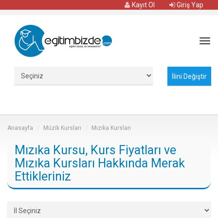
Kayıt Ol
Giriş Yap
Tog
navi
Anasayfa
Müzik Kursları
Mızıka Kursları
Mızıka Kursu, Kurs Fiyatları ve
Mızıka Kursları Hakkında Merak
Ettikleriniz