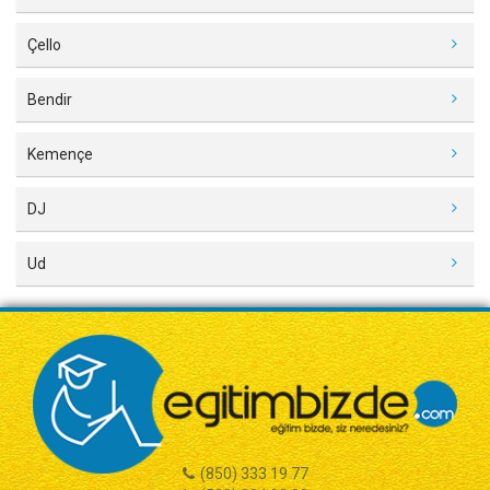
Çello
Bendir
Kemençe
DJ
Ud
(850) 333 19 77