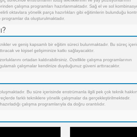
ç sürecinde enstrümanın tutuş tekniklerinin ve yay pozisyonlarının
er üzerinden çalışma programları hazırlanmaktadır. Sağ el ve sol kombinas
belirli oktavlara yönelik parça hazırlıkları gibi eğitimlerin bulunduğu kont
 programlar da oluşturulmaktadır.
ı?
ikler ve geniş kapsamlı bir eğitim süreci bulunmaktadır. Bu süreç içer
ıracak ve kişisel gelişiminize katkı sağlayacaktır.
rluklarını ortadan kaldırabilirsiniz. Özellikle çalışma programlarının
ulamalı çalışmalar kendinize duyduğunuz güveni arttıracaktır.
uşmaktadır. Bu süre içerisinde enstrümanla ilgili pek çok teknik hakkı
eçlerde farklı tekniklere yönelik çalışmalar da gerçekleştirilmektedir.
 hazırladığı çalışma programlarıyla da doğru orantılıdır.