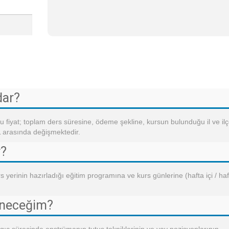
dar?
u fiyat; toplam ders süresine, ödeme şekline, kursun bulunduğu il ve il
L arasında değişmektedir.
r?
s yerinin hazırladığı eğitim programına ve kurs günlerine (hafta içi / haf
eneceğim?