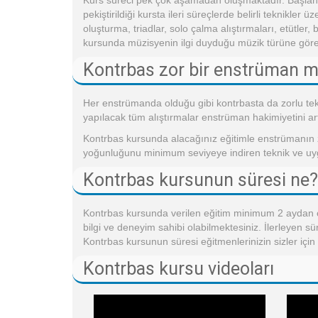
Kurs süreci pek çok aşamadan oluşmaktadır. Başlangı
pekiştirildiği kursta ileri süreçlerde belirli teknikl
oluşturma, triadlar, solo çalma alıştırmaları, etütler, 
kursunda müzisyenin ilgi duyduğu müzik türüne göre
Kontrbas zor bir enstrüman m
Her enstrümanda olduğu gibi kontrbasta da zorlu tekn
yapılacak tüm alıştırmalar enstrüman hakimiyetini artt
Kontrbas kursunda alacağınız eğitimle enstrümanın zo
yoğunluğunu minimum seviyeye indiren teknik ve uyg
Kontrbas kursunun süresi ne?
Kontrbas kursunda verilen eğitim minimum 2 aydan ol
bilgi ve deneyim sahibi olabilmektesiniz. İlerleyen sür
Kontrbas kursunun süresi eğitmenlerinizin sizler için
Kontrbas kursu videoları