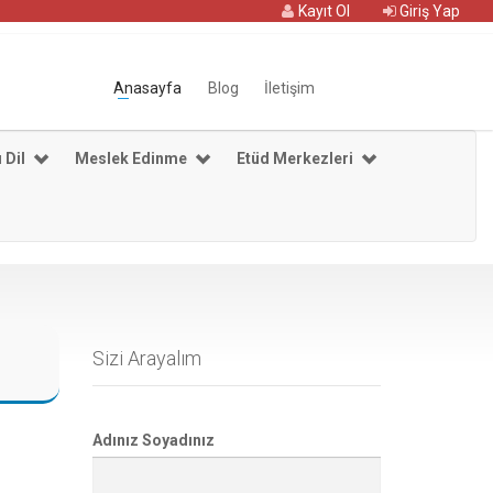
Kayıt Ol
Giriş Yap
Anasayfa
Blog
İletişim
 Dil
Meslek Edinme
Etüd Merkezleri
Sizi Arayalım
Adınız Soyadınız