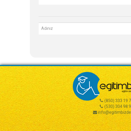
(850) 333 19 
(530) 304 98 
info@egitimbizd