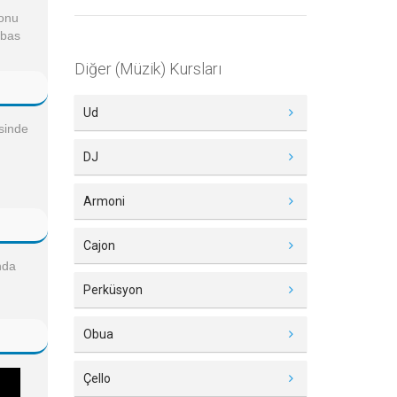
yonu
rbas
Diğer (Müzik) Kursları
Ud
isinde
DJ
Armoni
Cajon
nda
Perküsyon
Obua
Çello