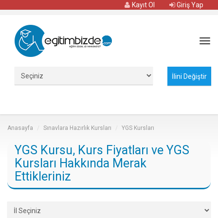
Kayıt Ol
Giriş Yap
Tog
navi
Anasayfa
Sınavlara Hazırlık Kursları
YGS Kursları
YGS Kursu, Kurs Fiyatları ve YGS
Kursları Hakkında Merak
Ettikleriniz